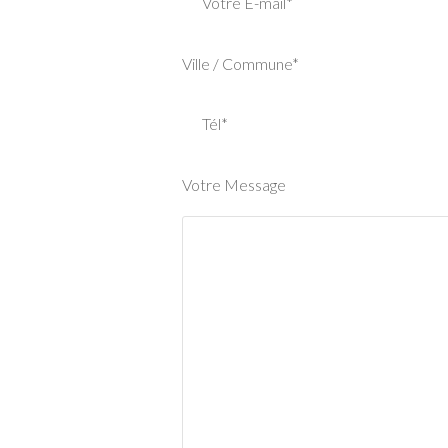
Votre E-mail*
Ville / Commune*
Tél*
Votre Message