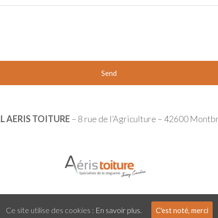
L AERIS TOITURE
– 8 rue de l’Agriculture – 42600 Montb
Ce site utilise des cookies :
En savoir plus.
C'est noté, merci