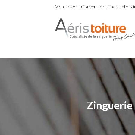
Montbrison - Couverture - Charpente- Zi
Couvreur zingueur charpentier Loire 42
Zinguerie 