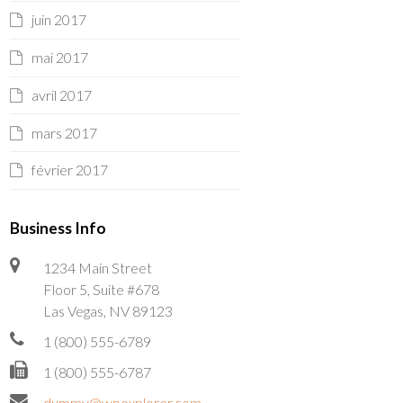
juin 2017
mai 2017
avril 2017
mars 2017
février 2017
Business Info
1234 Main Street
Floor 5, Suite #678
Las Vegas, NV 89123
1 (800) 555-6789
1 (800) 555-6787
dummy@wpexplorer.com