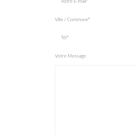
Votre E-mail*
Ville / Commune*
Tél*
Votre Message