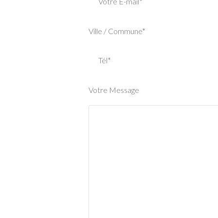
Votre E-mail*
Ville / Commune*
Tél*
Votre Message