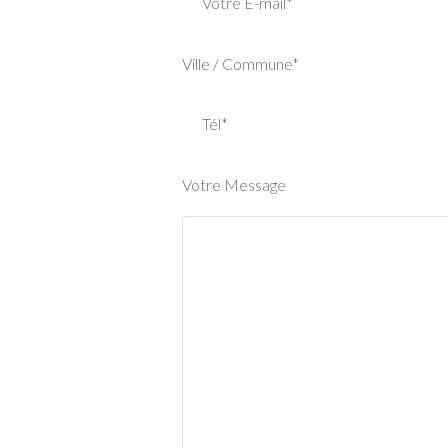
Votre E-mail*
Ville / Commune*
Tél*
Votre Message