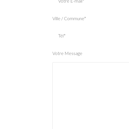
Votre E-mail*
Ville / Commune*
Tél*
Votre Message