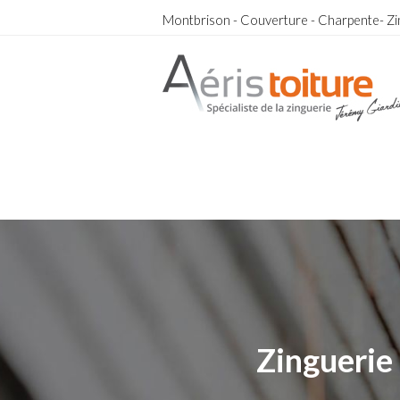
Montbrison - Couverture - Charpente- Zi
Toit-Terrasse Saint-Marcellin-en-Forez
Toit-Terrasse Saint-Marcellin-en-Forez
Zinguerie 