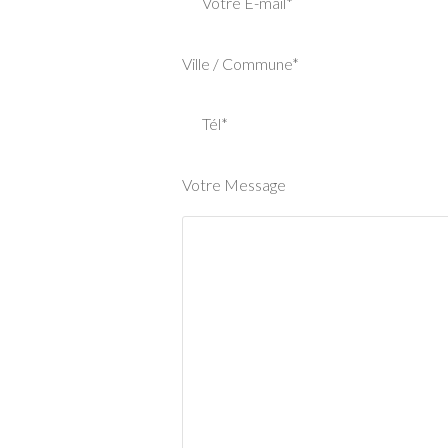
Votre E-mail*
Ville / Commune*
Tél*
Votre Message