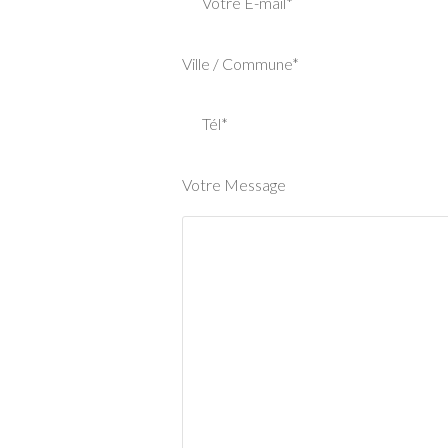
Votre E-mail*
Ville / Commune*
Tél*
Votre Message