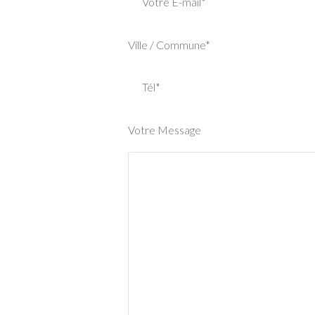
Votre E-mail*
Ville / Commune*
Tél*
Votre Message