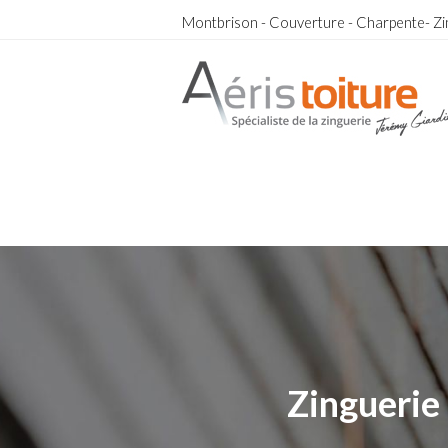
Montbrison - Couverture - Charpente- Zi
Toit-Terrasse Pouilly-les-Nonains
Toit-Terrasse Pouilly-les-Nonains
Zinguerie 