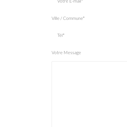
Votre E-mail*
Ville / Commune*
Tél*
Votre Message