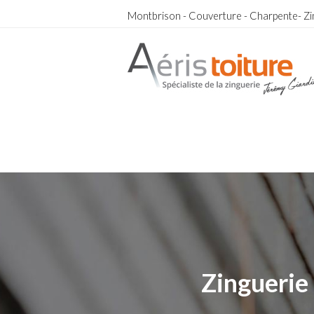
Montbrison - Couverture - Charpente- Zi
Toit-Terrasse La Ricamarie
Toit-Terrasse La Ricamarie
Zinguerie 