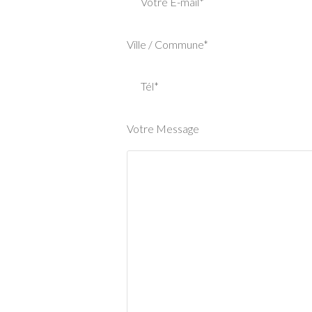
Votre E-mail*
Ville / Commune*
Tél*
Votre Message