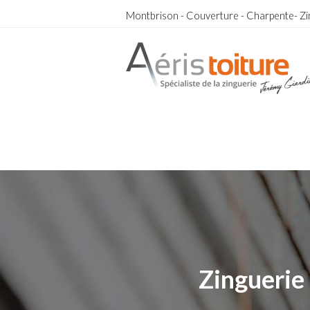
Montbrison - Couverture - Charpente- Zi
Toit-Terrasse Boën
Toit-Terrasse Boën
Zinguerie 