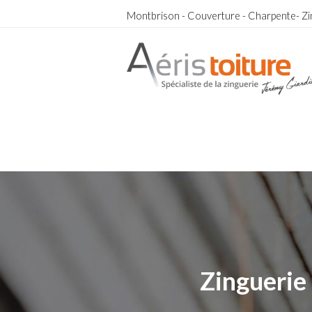
Montbrison - Couverture - Charpente- Zi
Rénovation Toiture Cottance
Rénovation Toiture Cottance
Zinguerie 