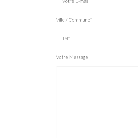
Votre E-mail*
Ville / Commune*
Tél*
Votre Message