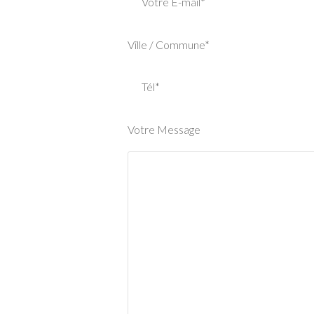
Votre E-mail*
Ville / Commune*
Tél*
Votre Message