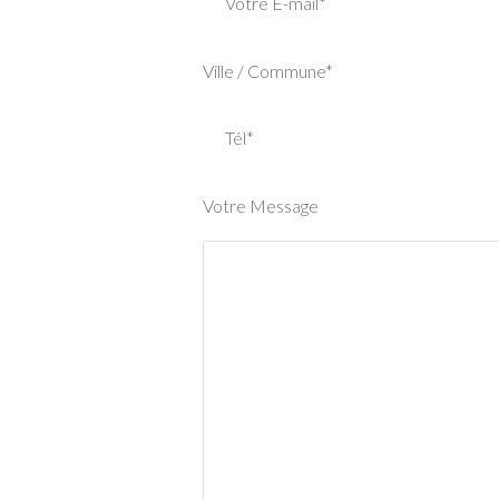
Votre E-mail*
Ville / Commune*
Tél*
Votre Message