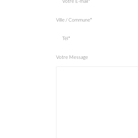
Votre E-mail*
Ville / Commune*
Tél*
Votre Message