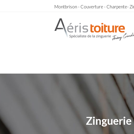
Montbrison - Couverture - Charpente- Zi
Couvreur Zingueur Balbigny
Couvreur Zingueur Balbigny
Zinguerie 