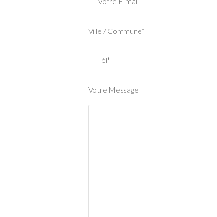
Votre E-mail*
Ville / Commune*
Tél*
Votre Message