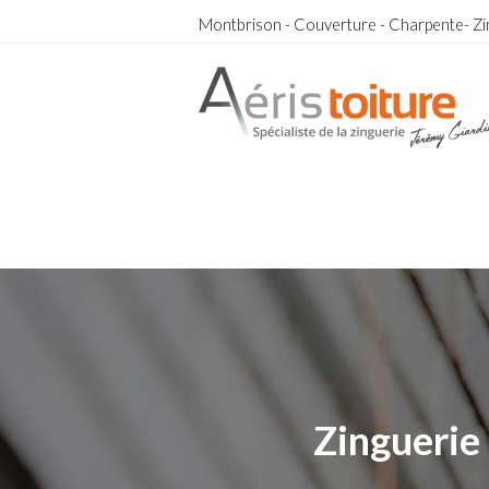
Montbrison - Couverture - Charpente- Zi
couvreur Sainte-Foy-lès-Lyon
couvreur Sainte-Foy-lès-Lyon
Zinguerie 