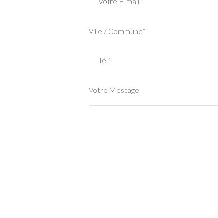
Votre E-mail*
Ville / Commune*
Tél*
Votre Message