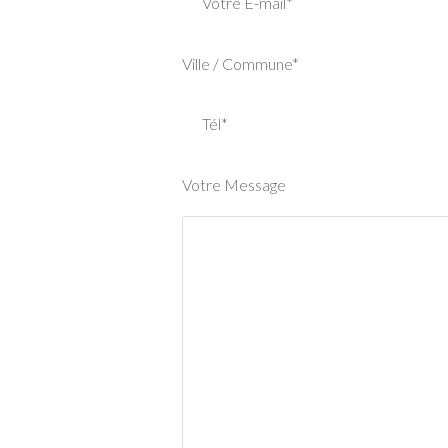
Votre E-mail*
Ville / Commune*
Tél*
Votre Message