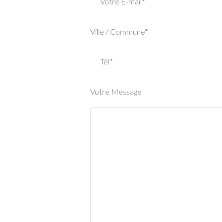
Votre E-mail*
Ville / Commune*
Tél*
Votre Message