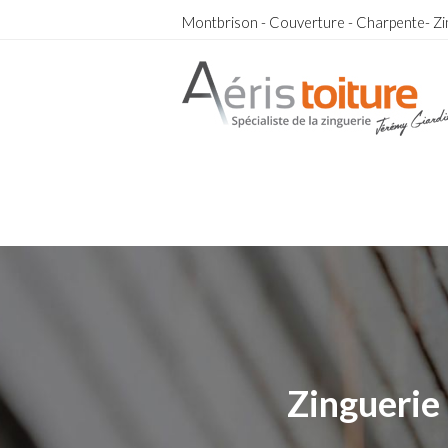
Montbrison - Couverture - Charpente- Zi
couvreur Rive-de-Gier
couvreur Rive-de-Gier
Zinguerie 