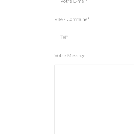
Votre E-mail*
Ville / Commune*
Tél*
Votre Message