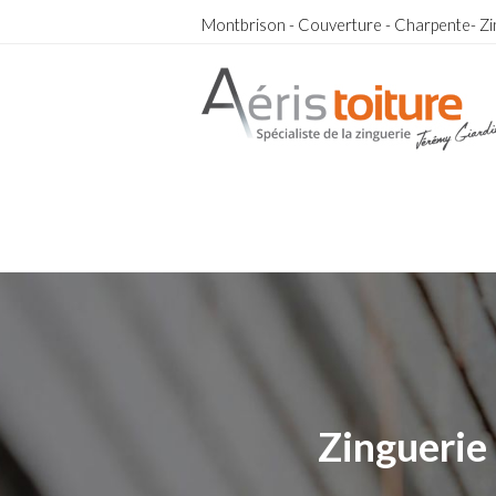
Montbrison - Couverture - Charpente- Zi
couvreur Montrond-les-Bains
couvreur Montrond-les-Bains
Zinguerie 