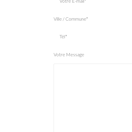
Votre E-mail*
Ville / Commune*
Tél*
Votre Message