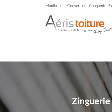
Montbrison - Couverture - Charpente- Zi
Charpentier Poncins
Charpentier Poncins
Zinguerie 