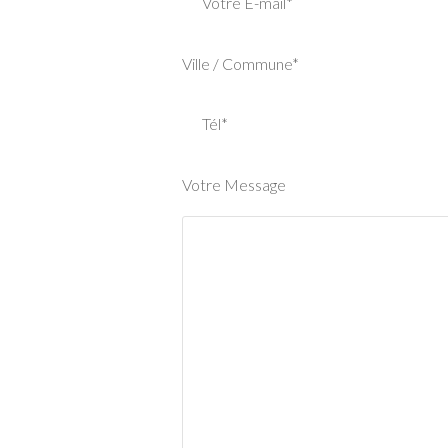
Votre E-mail*
Ville / Commune*
Tél*
Votre Message