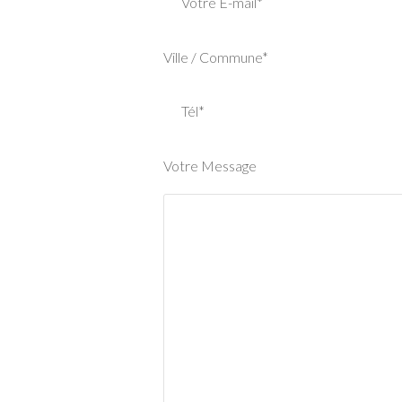
Votre E-mail*
Ville / Commune*
Tél*
Votre Message