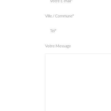
Votre E-mail*
Ville / Commune*
Tél*
Votre Message